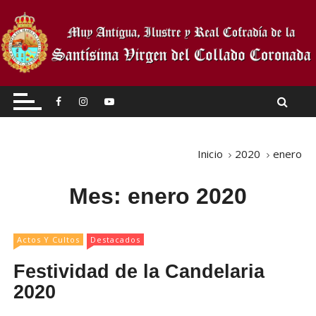
I
r
a
l
c
Muy Antigua, Ilustre, y Real
o
Cofradía de la Stma. Virgen del
n
t
Collado Coronada –
e
Inicio
2020
enero
Santisteban del Puerto
n
i
Mes: enero 2020
d
o
Actos Y Cultos
Destacados
Festividad de la Candelaria
2020